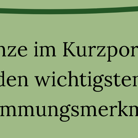
nze im Kurzpor
den wichtigste
immungsmerk