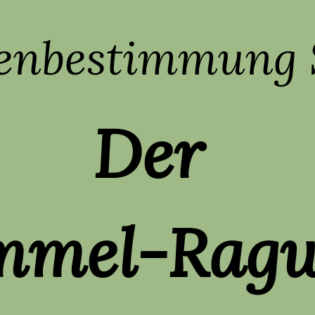
zenbestimmung 
Der
mel-Rag