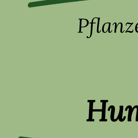
Pflan
Hum