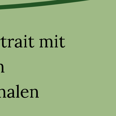
trait mit
n
malen