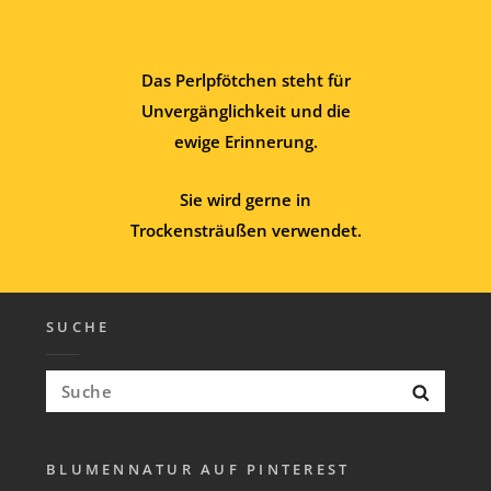
Das Perlpfötchen steht für
Unvergänglichkeit und die
ewige Erinnerung.
Sie wird gerne in
Trockensträußen verwendet.
SUCHE
Suchen
Suche
nach:
BLUMENNATUR AUF PINTEREST