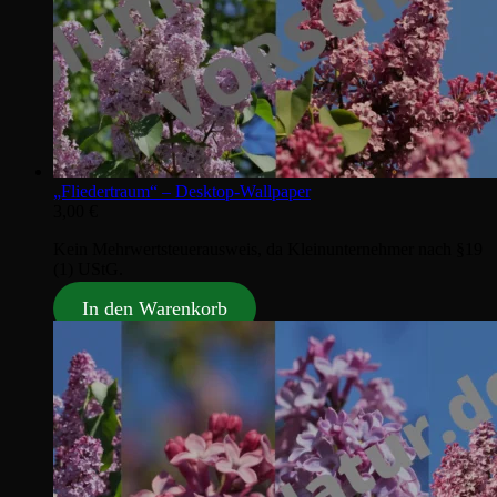
„Fliedertraum“ – Desktop‑Wallpaper
3,00
€
Kein Mehrwertsteuerausweis, da Kleinunternehmer nach §19
(1) UStG.
In den Warenkorb