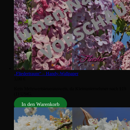
„Fliedertraum“ – Handy‑Wallpaper
3,00
€
Kein Mehrwertsteuerausweis, da Kleinunternehmer nach §19
(1) UStG.
In den Warenkorb