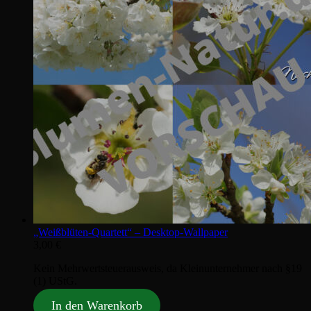
„Weißblüten‑Quartett“ – Desktop‑Wallpaper
3,00
€
Kein Mehrwertsteuerausweis, da Kleinunternehmer nach §19
(1) UStG.
In den Warenkorb