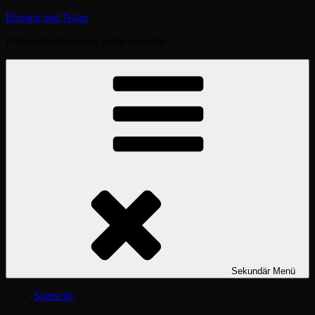
Zum
Blumen und Natur
Inhalt
Pflanzenbestimmung leicht gemacht.
springen
Sekundär
Menü
Startseite