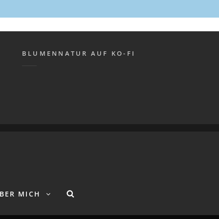
BLUMENNATUR AUF KO-FI
NG
| CATCH FULLSCREEN VON
CATCH THEMES
Suche
BER MICH