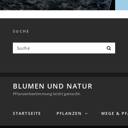
SUCHE
Suchen
Suche
nach:
BLUMEN UND NATUR
COPYRIGHT © 2020 - 2025
BLUMEN UND NAT
Pflanzenbestimmung leicht gemacht.
STARTSEITE
PFLANZEN
WEGE & PF