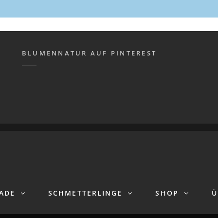
BLUMENNATUR AUF PINTEREST
UR
| ALLE RECHTE VORBEHALTEN |
DATENSCHUTZERKLÄRU
ADE
SCHMETTERLINGE
SHOP
Ü