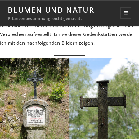
Gedenkkreuze
BLUMEN UND NATUR
Veröffentlicht
6. August 2020
30. März 2026
Pflanzenbestimmung leicht gemacht.
Michael
von
am
Gedenkkreuze werden oft als Erinnerung an Unglücke oder
Richter
Verbrechen aufgestellt. Einige dieser Gedenkstätten werde
ich mit den nachfolgenden Bildern zeigen.