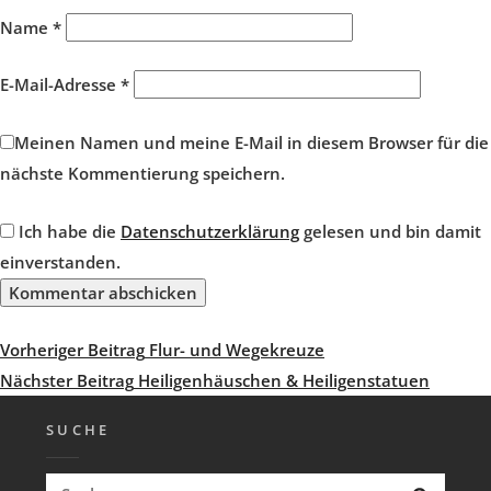
Name
*
E-Mail-Adresse
*
Meinen Namen und meine E-Mail in diesem Browser für die
nächste Kommentierung speichern.
Ich habe die
Datenschutzerklärung
gelesen und bin damit
einverstanden.
Beitragsnavigation
Vorheriger
Vorheriger Beitrag
Flur- und Wegekreuze
Beitrag
Nächster
Nächster Beitrag
Heiligenhäuschen & Heiligenstatuen
Beitrag
SUCHE
Suchen