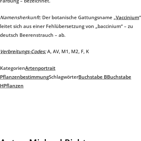
Färbung – bezeichnet.
Namensherkunft:
Der botanische Gattungsname „
Vaccinium
“
leitet sich aus einer Fehlübersetzung von „baccinium“ – zu
deutsch Beerenstrauch – ab.
Verbreitungs-Codes:
A, AV, M1, M2, F, K
Kategorien
Artenportrait
Pflanzenbestimmung
Schlagwörter
Buchstabe B
Buchstabe
H
Pflanzen