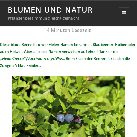
Heidelbeere / Blaubeere
BLUMEN UND NATUR
Veröffentlicht
20. Februar 2020
20. September 2024
Pflanzenbestimmung leicht gemacht.
Michael
von
am
4
Minuten Lesezeit
Richter
Diese blaue Beere ist unter vielen Namen bekannt, „Blaubeeren, Hoiber oder
auch Hoiwa“. Aber all diese Namen verweisen auf eine Pflanze – die
„Heidelbeere“ (Vaccinium myrtillus)
. Beim Essen der Beeren färbt sich die
Zunge oft blau / violett.