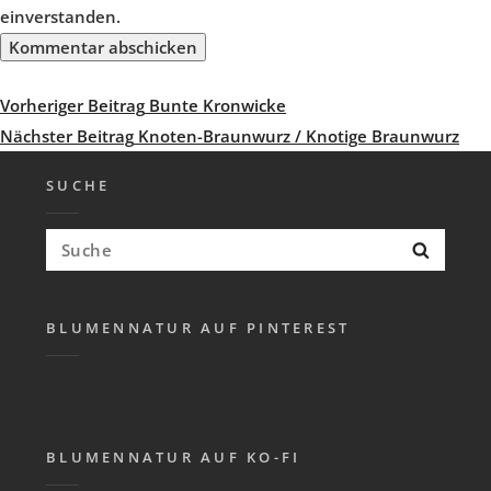
einverstanden.
Beitragsnavigation
Vorheriger
Vorheriger Beitrag
Bunte Kronwicke
Beitrag
Nächster
Nächster Beitrag
Knoten-Braunwurz / Knotige Braunwurz
Beitrag
SUCHE
Suchen
Suche
nach:
BLUMENNATUR AUF PINTEREST
BLUMENNATUR AUF KO-FI