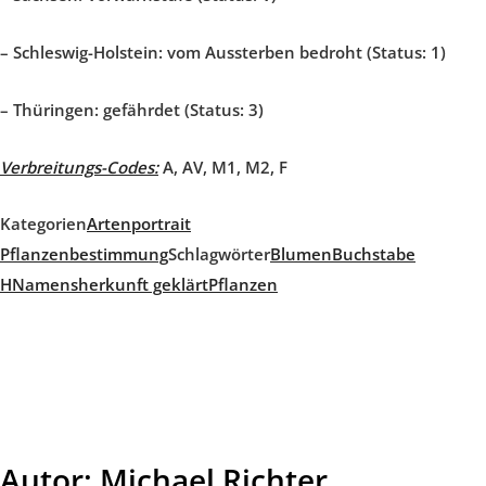
–
Schleswig-Holstein: vom Aussterben bedroht (Status: 1)
–
Thüringen:
gefährdet (Status: 3)
Verbreitungs-Codes:
A, AV, M1, M2, F
Kategorien
Artenportrait
Pflanzenbestimmung
Schlagwörter
Blumen
Buchstabe
H
Namensherkunft geklärt
Pflanzen
Autor:
Michael Richter