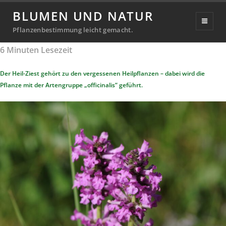
Heil-Ziest
BLUMEN UND NATUR
Veröffentlicht
28. August 2021
20. September 2024
Pflanzenbestimmung leicht gemacht.
Michael
von
am
6
Minuten Lesezeit
Richter
Der Heil-Ziest gehört zu den vergessenen Heilpflanzen – dabei wird die
Pflanze mit der Artengruppe „officinalis“ geführt.