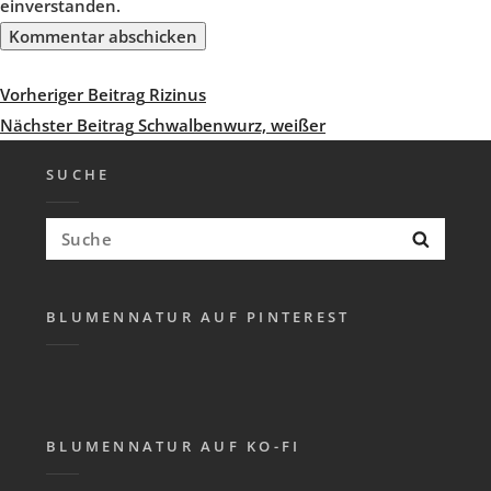
einverstanden.
Beitragsnavigation
Vorheriger
Vorheriger Beitrag
Rizinus
Beitrag
Nächster
Nächster Beitrag
Schwalbenwurz, weißer
Beitrag
SUCHE
Suchen
Suche
nach:
BLUMENNATUR AUF PINTEREST
BLUMENNATUR AUF KO-FI