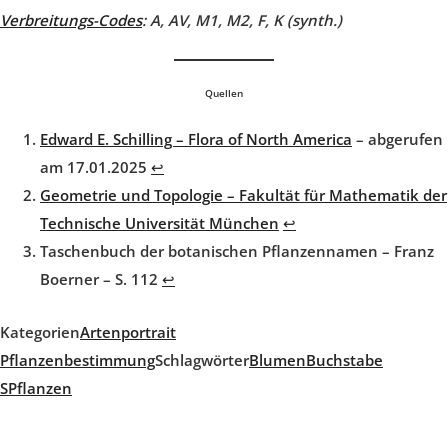
Verbreitungs-Codes
:
A, AV, M1, M2, F, K (synth.)
Quellen
Edward E. Schilling – Flora of North America
– abgerufen
am 17.01.2025
↩︎
Geometrie und Topologie – Fakultät für Mathematik der
Technische Universität München
↩︎
Taschenbuch der botanischen Pflanzennamen – Franz
Boerner – S. 112
↩︎
Kategorien
Artenportrait
Pflanzenbestimmung
Schlagwörter
Blumen
Buchstabe
S
Pflanzen