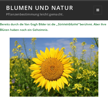
Sonnenblume
BLUMEN UND NATUR
Veröffentlicht
2. April 2025
14. April 2025
Pflanzenbestimmung leicht gemacht.
Michael
von
am
Bereits durch die Van Gogh Bilder ist die
„Sonnenblume“
berühmt. Aber ihre
Richter
Blüten haben noch ein Geheimnis.