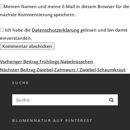
Meinen Namen und meine E-Mail in diesem Browser für die
nächste Kommentierung speichern.
Ich habe die
Datenschutzerklärung
gelesen und bin damit
einverstanden.
Beitragsnavigation
Vorheriger
Vorheriger Beitrag
Frühlings-Nabelnüsschen
Beitrag
Nächster
Nächster Beitrag
Zwiebel-Zahnwurz / Zwiebel-Schaumkraut
Beitrag
SUCHE
Suchen
Suche
nach:
BLUMENNATUR AUF PINTEREST