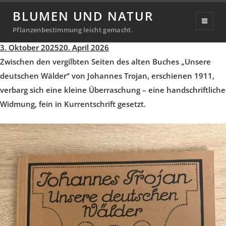
Widmung im Buch – Unsere
BLUMEN UND NATUR
Wälder – Johannes Trojan
Pflanzenbestimmung leicht gemacht.
Veröffentlicht
3. Oktober 2025
20. April 2026
Michael
von
am
Zwischen den vergilbten Seiten des alten Buches „Unsere
Richter
deutschen Wälder“ von Johannes Trojan, erschienen 1911,
verbarg sich eine kleine Überraschung – eine handschriftliche
Widmung, fein in Kurrentschrift gesetzt.