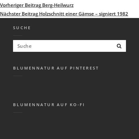
Beitragsnavigation
Vorheriger
Vorheriger Beitrag
Berg-Heilwurz
Beitrag
Nächster
Nächster Beitrag
Holzschnitt einer Gämse – signiert 1982
Beitrag
SUCHE
Suchen
Suche
nach:
BLUMENNATUR AUF PINTEREST
BLUMENNATUR AUF KO-FI