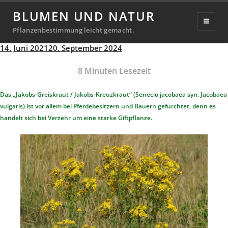
Jakobs-Greiskraut / Jakobs-
BLUMEN UND NATUR
Kreuzkraut
Pflanzenbestimmung leicht gemacht.
Veröffentlicht
14. Juni 2021
20. September 2024
Michael
von
am
8
Minuten Lesezeit
Richter
Das „Jakobs-Greiskraut / Jakobs-Kreuzkraut“ (Senecio jacobaea syn. Jacobaea
vulgaris) ist vor allem bei Pferdebesitzern und Bauern gefürchtet, denn es
handelt sich bei Verzehr um eine starke Giftpflanze.