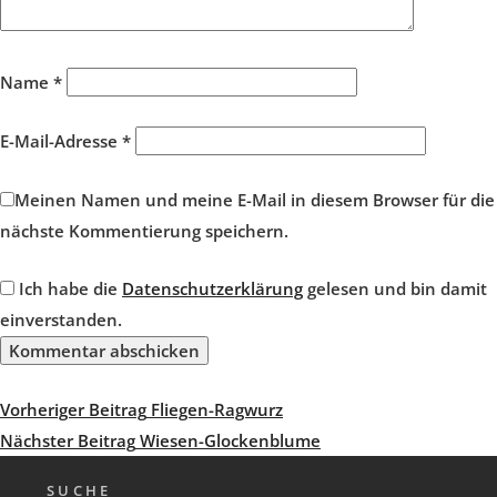
Name
*
E-Mail-Adresse
*
Meinen Namen und meine E-Mail in diesem Browser für die
nächste Kommentierung speichern.
Ich habe die
Datenschutzerklärung
gelesen und bin damit
einverstanden.
Beitragsnavigation
Vorheriger
Vorheriger Beitrag
Fliegen-Ragwurz
Beitrag
Nächster
Nächster Beitrag
Wiesen-Glockenblume
Beitrag
SUCHE