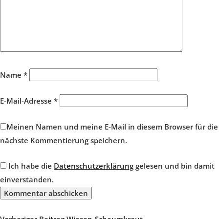
Name
*
E-Mail-Adresse
*
Meinen Namen und meine E-Mail in diesem Browser für die
nächste Kommentierung speichern.
Ich habe die
Datenschutzerklärung
gelesen und bin damit
einverstanden.
Vorheriger
Vorheriger Beitrag
Wiesen-Schaumkraut