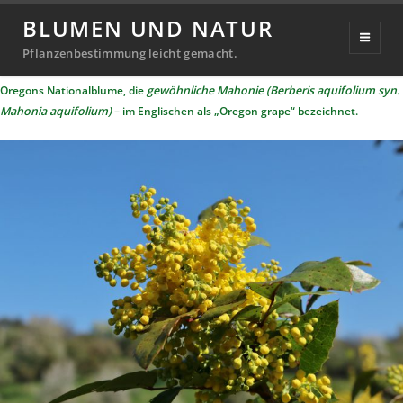
Mahonie
BLUMEN UND NATUR
Veröffentlicht
16. April 2020
20. September 2024
Pflanzenbestimmung leicht gemacht.
Michael
von
am
Oregons Nationalblume, die
gewöhnliche Mahonie (Berberis aquifolium syn.
Richter
Mahonia aquifolium)
– im Englischen als „Oregon grape“ bezeichnet.