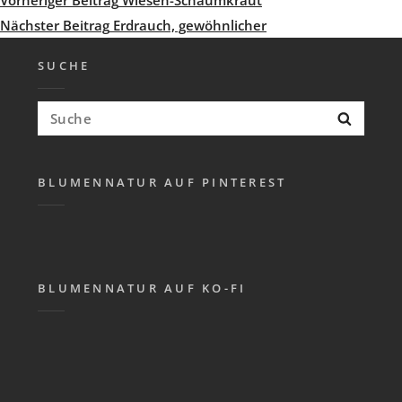
Beitragsnavigation
Beitrag
Nächster
Nächster Beitrag
Erdrauch, gewöhnlicher
Beitrag
SUCHE
Suchen
Suche
nach:
BLUMENNATUR AUF PINTEREST
BLUMENNATUR AUF KO-FI