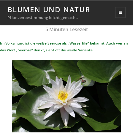
Weiße Seerose
BLUMEN UND NATUR
Veröffentlicht
23. September 2021
20. September 2024
Pflanzenbestimmung leicht gemacht.
Michael
von
am
5
Minuten Lesezeit
Richter
Im Volksmund ist die weiße Seerose als „Wasserlilie“ bekannt. Auch wer an
das Wort „Seerose“ denkt, sieht oft die weiße Variante.