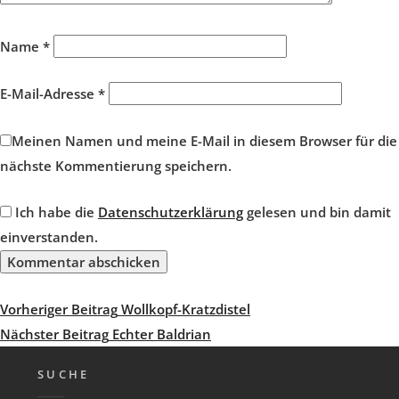
Name
*
E-Mail-Adresse
*
Meinen Namen und meine E-Mail in diesem Browser für die
nächste Kommentierung speichern.
Ich habe die
Datenschutzerklärung
gelesen und bin damit
einverstanden.
Beitragsnavigation
Vorheriger
Vorheriger Beitrag
Wollkopf-Kratzdistel
Beitrag
Nächster
Nächster Beitrag
Echter Baldrian
Beitrag
SUCHE