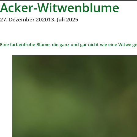
Acker-Witwenblume
Veröffentlicht
27. Dezember 2020
13. Juli 2025
Michael
von
am
Richter
Eine farbenfrohe Blume, die ganz und gar nicht wie eine Witwe gek