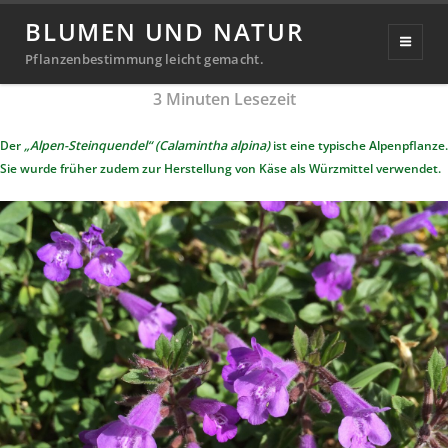
Alpen-Steinquendel
BLUMEN UND NATUR
Veröffentlicht
15. Oktober 2019
6. November 2024
Pflanzenbestimmung leicht gemacht.
Michael
von
am
3
Minuten Lesezeit
Richter
Der
„Alpen-Steinquendel“ (Calamintha alpina)
ist eine typische Alpenpflanze.
Sie wurde früher zudem zur Herstellung von Käse als Würzmittel verwendet.