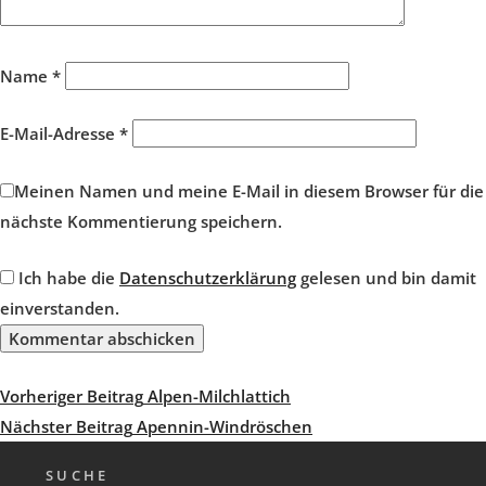
Name
*
E-Mail-Adresse
*
Meinen Namen und meine E-Mail in diesem Browser für die
nächste Kommentierung speichern.
Ich habe die
Datenschutzerklärung
gelesen und bin damit
einverstanden.
Beitragsnavigation
Vorheriger
Vorheriger Beitrag
Alpen-Milchlattich
Beitrag
Nächster
Nächster Beitrag
Apennin-Windröschen
Beitrag
SUCHE