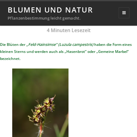
Feld-Hainsimse
BLUMEN UND NATUR
Veröffentlicht
24. Oktober 2019
20. September 2024
Pflanzenbestimmung leicht gemacht.
Michael
von
am
4
Minuten Lesezeit
Richter
Die Blüten der
„Feld-Hainsimse“ (Luzula campestris)
haben die Form eines
kleinen Sterns und werden auch als „Hasenbrot“ oder „Gemeine Marbel“
bezeichnet.