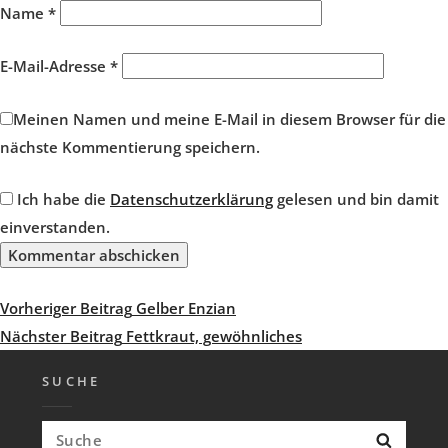
Name
*
E-Mail-Adresse
*
Meinen Namen und meine E-Mail in diesem Browser für die
nächste Kommentierung speichern.
Ich habe die
Datenschutzerklärung
gelesen und bin damit
einverstanden.
Beitragsnavigation
Vorheriger
Vorheriger Beitrag
Gelber Enzian
Beitrag
Nächster
Nächster Beitrag
Fettkraut, gewöhnliches
Beitrag
SUCHE
Suchen
Suche