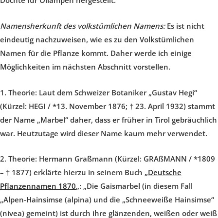
Dochte für Öllampen hergestellt.
Namensherkunft des volkstümlichen Namens
:
Es ist nicht
eindeutig nachzuweisen, wie es zu den Volkstümlichen
Namen für die Pflanze kommt. Daher werde ich einige
Möglichkeiten im nächsten Abschnitt vorstellen.
1. Theorie:
Laut dem Schweizer Botaniker „Gustav Hegi“
(Kürzel: HEGI / *13
.
November 1876; † 23. April 1932) stammt
der Name „Marbel“ daher, dass er früher in Tirol gebräuchlich
war. Heutzutage wird dieser Name kaum mehr verwendet.
2. Theorie:
Hermann Graßmann (Kürzel: GRAßMANN / *1809
– † 1877) erklärte hierzu in seinem Buch „
Deutsche
Pflanzennamen 1870
„: „Die Gaismarbel (in diesem Fall
„Alpen-Hainsimse (alpina) und die „Schneeweiße Hainsimse“
(nivea) gemeint) ist durch ihre glänzenden, weißen oder weiß