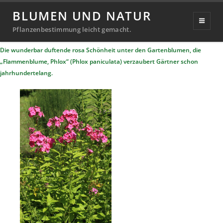
Phlox / Flammenblume
BLUMEN UND NATUR
Veröffentlicht
24. Oktober 2019
20. September 2024
Pflanzenbestimmung leicht gemacht.
Michael
von
am
Die wunderbar duftende rosa Schönheit unter den Gartenblumen, die
Richter
„Flammenblume, Phlox“ (Phlox paniculata) verzaubert Gärtner schon
jahrhundertelang.