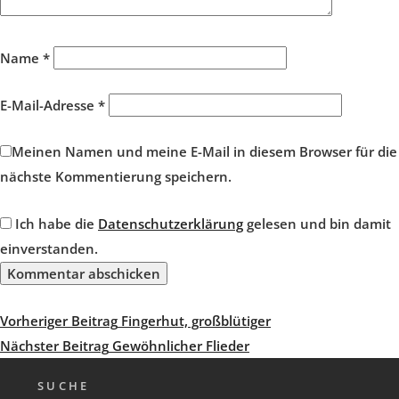
Name
*
E-Mail-Adresse
*
Meinen Namen und meine E-Mail in diesem Browser für die
nächste Kommentierung speichern.
Ich habe die
Datenschutzerklärung
gelesen und bin damit
einverstanden.
Beitragsnavigation
Vorheriger
Vorheriger Beitrag
Fingerhut, großblütiger
Beitrag
Nächster
Nächster Beitrag
Gewöhnlicher Flieder
Beitrag
SUCHE