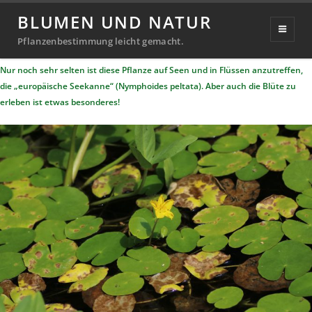
Seekanne, europäische
BLUMEN UND NATUR
Veröffentlicht
3. Mai 2020
20. September 2024
Pflanzenbestimmung leicht gemacht.
Michael
von
am
Nur noch sehr selten ist diese Pflanze auf Seen und in Flüssen anzutreffen,
Richter
die „europäische Seekanne“ (Nymphoides peltata). Aber auch die Blüte zu
erleben ist etwas besonderes!