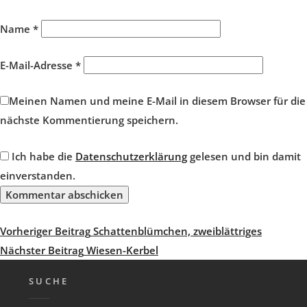
Name
*
E-Mail-Adresse
*
Meinen Namen und meine E-Mail in diesem Browser für die
nächste Kommentierung speichern.
Ich habe die
Datenschutzerklärung
gelesen und bin damit
einverstanden.
Beitragsnavigation
Vorheriger
Vorheriger Beitrag
Schattenblümchen, zweiblättriges
Beitrag
Nächster
Nächster Beitrag
Wiesen-Kerbel
Beitrag
SUCHE