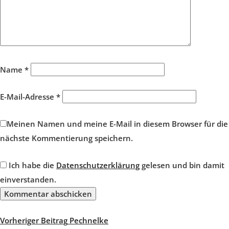
Name
*
E-Mail-Adresse
*
Meinen Namen und meine E-Mail in diesem Browser für die
nächste Kommentierung speichern.
Ich habe die
Datenschutzerklärung
gelesen und bin damit
einverstanden.
Beitragsnavigation
Vorheriger
Vorheriger Beitrag
Pechnelke