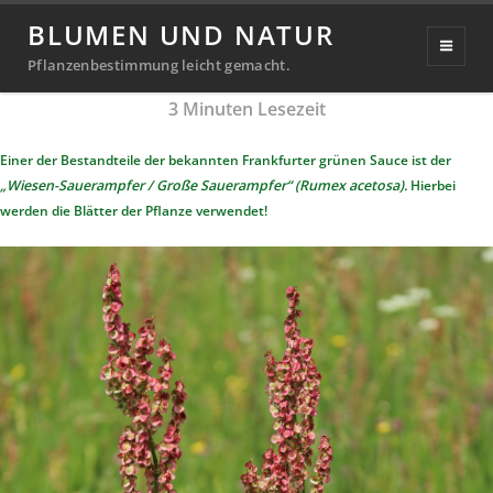
Wiesen-Sauerampfer
BLUMEN UND NATUR
Veröffentlicht
10. Januar 2021
20. September 2024
Pflanzenbestimmung leicht gemacht.
Michael
von
am
3
Minuten Lesezeit
Richter
Einer der Bestandteile der bekannten Frankfurter grünen Sauce ist der
„
Wiesen-Sauerampfer / Große Sauerampfer“ (Rumex acetosa)
.
Hierbei
werden die Blätter der Pflanze verwendet!