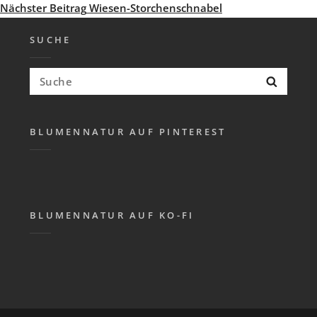
Beitrag
Nächster
Nächster Beitrag
Wiesen-Storchenschnabel
Beitrag
SUCHE
Suchen
Suche
nach:
BLUMENNATUR AUF PINTEREST
BLUMENNATUR AUF KO-FI