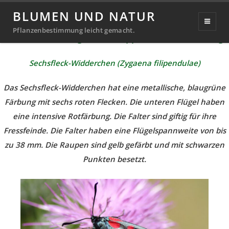
Schmetterlinge & Falter
BLUMEN UND NATUR
Pflanzenbestimmung leicht gemacht.
Nachtfalter – Die größte Gruppe der Schmetterlinge
Sechsfleck-Widderchen (Zygaena filipendulae)
Das Sechsfleck-Widderchen hat eine metallische, blaugrüne
Färbung mit sechs roten Flecken. Die unteren Flügel haben
eine intensive Rotfärbung. Die Falter sind giftig für ihre
Fressfeinde. Die Falter haben eine Flügelspannweite von bis
zu 38 mm. Die Raupen sind gelb gefärbt und mit schwarzen
Punkten besetzt.